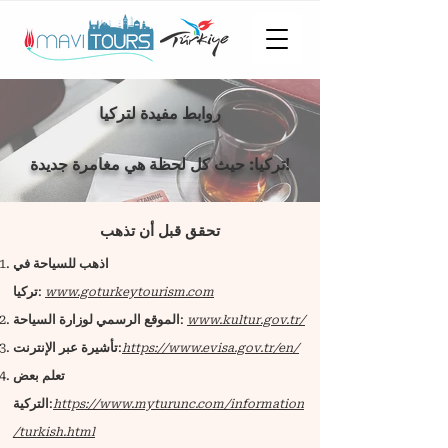
روابط مفيدة لتركيا
تركيا: حيث كل لحظة هي مغامرة جديدة!
تحقق قبل أن تذهب
اذهب للسياحة في
:
تركيا
www.goturkeytourism.com
:
الموقع الرسمي لوزارة السياحة
www.kultur.gov.tr/
:
تأشيرة عبر الإنترنت
https://www.evisa.gov.tr/en/
تعلم بعض
:
التركية
https://www.myturunc.com/information
/turkish.html