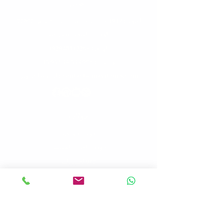
اتصال
العنوان: 1912 لا بريسا درايف بريان، تكساس 77807،
الولايات المتحدة الأمريكية
الهاتف: +1
9794851776
واتساب: +90 533 634 95 15
البريد الإلكتروني: contact@mavitours.com
جولات
جولات جماعية
جولات الكتاب المقدس
urs
العبور إلى
تخصيص
إد تورز
الفيروز
جولات
ارطغرل & أوسم
جهاز تلفزيون