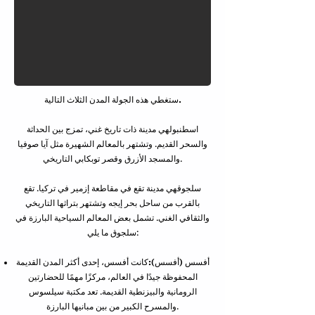
ستغطي هذه الجولة المدن الثلاث التالية.
اسطنبول
هي مدينة ذات تاريخ غني، تمزج بين الحداثة
والسحر القديم. وتشتهر بالمعالم الشهيرة مثل آيا صوفيا
والمسجد الأزرق وقصر توبكابي التاريخي.
سلجوق
هي مدينة تقع في مقاطعة إزمير في تركيا. تقع
بالقرب من ساحل بحر إيجه وتشتهر بتراثها التاريخي
والثقافي الغني. تشمل بعض المعالم السياحية البارزة في
سلجوق ما يلي:
أفسس (أفسس):
كانت أفسس، إحدى أكثر المدن القديمة
المحفوظة جيدًا في العالم، مركزًا مهمًا للحضارتين
الرومانية والبيزنطية القديمة. تعد مكتبة سيلسوس
والمسرح الكبير من بين مبانيها البارزة.