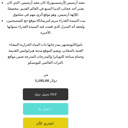
معبد أرتميس (أرتميسيون):
كان معبد أرتميس، الذي كان
يعتبر أحد عجائب الدنيا السبع في العالم القديم، مخصصًا
للإلهة أرتميس، وهو موقع أثري مهم في سلجوق.
بيت السيدة العذراء مريم (مريمانا):
موقع حج للمسيحيين،
ويُعتقد أنه المنزل الذي قضت فيه السيدة العذراء سنواتها
الأخيرة.
باموكالي
وتشتهر بمدرجاتها ذات المياه الحرارية البيضاء
الغنية بالمعادن. ويضم الموقع مدينة هيرابوليس القديمة
وحمام سباحة كليوباترا والمدرجات المدرجة ضمن مواقع
التراث العالمي لليونسكو.
من
1,195.00 دولار
تحميل جولة PDF
اتصل بنا
اشتري الآن