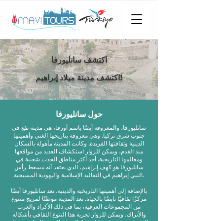
اكتشف سانليورفا
اكتشف مدينة ميلاد إبراهيم!
حول سانليورفا
سانليورفا، والمعروفة أيضًا باسم أورفا، هي مدينة تقع في
جنوب شرق تركيا. وهي معروفة بتاريخها الغني وأهميتها
الدينية وثقافتها الفريدة. وكانت المدينة مأهولة بالسكان
منذ القدم، ويمكن للزوار استكشاف العديد من مواقعها
ومعالمها التاريخية. أحد أكثر مناطق الجذب شعبية في
سانليورفا هو كهف إبراهيم، الذي يعتقد أنه مسقط رأس
النبي إبراهيم في التقاليد الإسلامية واليهودية المسيحية.
بالإضافة إلى أهميتها التاريخية والدينية، تعد سانليورفا أيضًا
مركزًا ثقافيًا نابضًا بالحياة. تعد المدينة موطنًا لمزيج متنوع
من المجموعات العرقية، بما في ذلك الأكراد والعرب
والأتراك، ويمكن للزوار تجربة هذا التنوع الثقافي بأشكاله