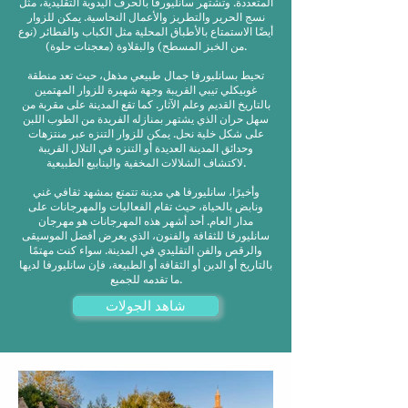
المتعددة. وتشتهر سانليورفا بالحرف اليدوية التقليدية، مثل
نسج الحرير والتطريز والأعمال النحاسية. يمكن للزوار
أيضًا الاستمتاع بالأطباق المحلية مثل الكباب والفطائر (نوع
من الخبز المسطح) والبقلاوة (معجنات حلوة).
تحيط بسانليورفا جمال طبيعي مذهل، حيث تعد منطقة
غوبيكلي تيبي القريبة وجهة شهيرة للزوار المهتمين
بالتاريخ القديم وعلم الآثار. كما تقع المدينة على مقربة من
سهل حران الذي يشتهر بمنازله الفريدة من الطوب اللبن
على شكل خلية نحل. يمكن للزوار التنزه عبر منتزهات
وحدائق المدينة العديدة أو التنزه في التلال القريبة
لاكتشاف الشلالات المخفية والينابيع الطبيعية.
وأخيرًا، سانليورفا هي مدينة تتمتع بمشهد ثقافي غني
ونابض بالحياة، حيث تقام الفعاليات والمهرجانات على
مدار العام. أحد أشهر هذه المهرجانات هو مهرجان
سانليورفا للثقافة والفنون، الذي يعرض أفضل الموسيقى
والرقص والفن التقليدي في المدينة. سواء كنت مهتمًا
بالتاريخ أو الدين أو الثقافة أو الطبيعة، فإن سانليورفا لديها
ما تقدمه للجميع.
شاهد الجولات