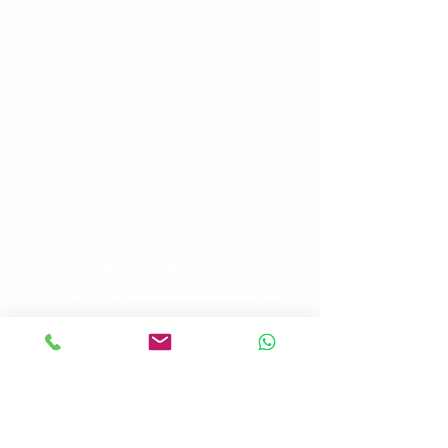
اتصال
العنوان: 1912 لا بريسا درايف بريان، تكساس 77807،
الولايات المتحدة الأمريكية
الهاتف: +1
9794851776
واتساب: +90 533 634 95 15
البريد الإلكتروني: contact@mavitours.com
جولات
جولات جماعية
جولات الكتاب المقدس