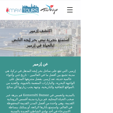
اكتشف إزمير
استمتع بتجربة نبض بحر إيجه النابض
بالحياة في إزمير!
عن إزمير
إزمير، التي تقع على ساحل بحر إيجه المذهل في تركيا، هي
مدينة تجمع بين أفضل ما في العالمين - تاريخ غني وأجواء
عالمية حديثة. تعد إزمير، بفضل متنزهها المذهل على
الواجهة البحرية، والبازارات المفعمة بالحيوية، والعديد من
المواقع الثقافية والتاريخية، وجهة يجب زيارتها لأي سائح.
قم بنزهة عبر Kemeralti Bazaar بالمدينة وانغمس في
صخب الحياة المحلية. قم بزيارة مدينة أفسس الرومانية
القديمة، وهي واحدة من أفضل المدن القديمة المحفوظة
في العالم، واستمتع بآثارها الرائعة. أو يمكنك ببساطة
الاسترخاء في أحد نوادي الشاطئ العديدة بالمدينة