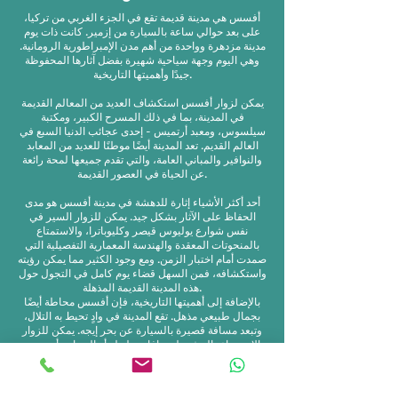
أفسس هي مدينة قديمة تقع في الجزء الغربي من تركيا،
على بعد حوالي ساعة بالسيارة من إزمير. كانت ذات يوم
مدينة مزدهرة وواحدة من أهم مدن الإمبراطورية الرومانية.
وهي اليوم وجهة سياحية شهيرة بفضل آثارها المحفوظة
جيدًا وأهميتها التاريخية.
يمكن لزوار أفسس استكشاف العديد من المعالم القديمة
في المدينة، بما في ذلك المسرح الكبير، ومكتبة
سيلسوس، ومعبد أرتميس - إحدى عجائب الدنيا السبع في
العالم القديم. تعد المدينة أيضًا موطنًا للعديد من المعابد
والنوافير والمباني العامة، والتي تقدم جميعها لمحة رائعة
عن الحياة في العصور القديمة.
أحد أكثر الأشياء إثارة للدهشة في مدينة أفسس هو مدى
الحفاظ على الآثار بشكل جيد. يمكن للزوار السير في
نفس شوارع يوليوس قيصر وكليوباترا، والاستمتاع
بالمنحوتات المعقدة والهندسة المعمارية التفصيلية التي
صمدت أمام اختبار الزمن. ومع وجود الكثير مما يمكن رؤيته
واستكشافه، فمن السهل قضاء يوم كامل في التجول حول
هذه المدينة القديمة المذهلة.
بالإضافة إلى أهميتها التاريخية، فإن أفسس محاطة أيضًا
بجمال طبيعي مذهل. تقع المدينة في وادٍ تحيط به التلال،
وتبعد مسافة قصيرة بالسيارة عن بحر إيجه. يمكن للزوار
الاستمتاع بالمشي لمسافات طويلة أو السباحة أو مجرد
الاستمتاع بأشعة الشمس وهواء البحر أثناء الاستمتاع
بالمناظر الطبيعية الخلابة.