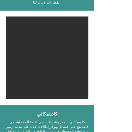
القطارات في تركيا.
كاديفيكالي
كاديفيكالي، المعروفة أيضًا باسم القلعة المخملية، هي
قلعة تقع على قمة تل وتوفر إطلالات خلابة على مدينة إزمير
والمنطقة المحيطة بها. تم بناء القلعة في القرن الرابع قبل