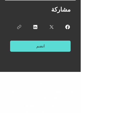
مشاركة
انضم
اتصال
العنوان: 1912 لا بريسا درايف بريان، تكساس 77807،
الولايات المتحدة الأمريكية
الهاتف: +1
9794851776
واتساب: +90 533 634 95 15