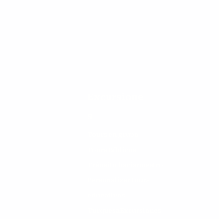
Excursione
s
Tours en grupo
Tours Bíblicos
Tránsito hacia
nuestro
Personalizar
Tours
educativos
Turquesa
Excursiones