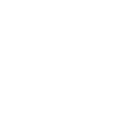
Contacto
Dirección: 1912 La Brisa Drive Bryan,
Texas 77807, EE. UU.
Teléfono: +1
979 485 1776
WhatsApp: +90 533 634 95 15
Correo electrónico:
contact@mavitours.com