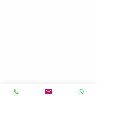
Contacto
Dirección: 1912 La Brisa Drive Bryan, Texas
77807, EE. UU.
Teléfono: +1
979 485 1776
WhatsApp: +90 533 634 95 15
Correo electrónico: contact@mavitours.com
Excursiones
Tours en grupo
Tours Bíblicos
Tránsito hacia
nuestro
Personalizar
Tours educativos