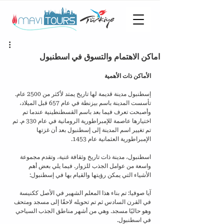
اماكن الاهتمام والتسوق في اسطنبول
الأماكن ذات الأهمية
إسطنبول مدينة قديمة لها تاريخ يمتد لأكثر من 2500 عام. 
تأسست المدينة باسم بيزنطة في عام 657 قبل الميلاد، 
وأصبحت تعرف فيما بعد باسم القسطنطينية عندما تم 
اختيارها عاصمة للإمبراطورية الرومانية في عام 330 م. ثم 
تم تغيير اسم المدينة إلى إسطنبول بعد أن غزتها 
الإمبراطورية العثمانية عام 1453.
اسطنبول، مدينة ذات تاريخ وثقافة غنية، وتقدم مجموعة 
واسعة من عوامل الجذب للزوار. فيما يلي بعض أهم 
الأشياء التي يمكن رؤيتها والقيام بها في إسطنبول:
آيا صوفيا: تم بناء هذا المعلم الشهير في الأصل ككنيسة 
في القرن السادس ثم تم تحويله لاحقًا إلى مسجد ومتحف 
وهو حاليًا مسجد. وهي من أشهر مناطق الجذب السياحي 
في اسطنبول.