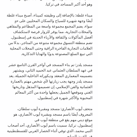
وهو أحد أكبر المساجد في تركيا.
ميناء غلطة: بالإضافة إلى وظيفته كميناء، أصبح ميناء غلطة 
أيضًا وجهة شهيرة للسياح والسكان المحليين على حدٍ 
سواء. يضم المجمع مجموعة واسعة من المطاعم والمقاهي 
والمحلات التجارية، مما يوفر للزوار فرصة لاستكشاف 
أفضل المأكولات والثقافة والأزياء الحديثة في إسطنبول. 
تضم منطقة التسوق مجموعة متنوعة من المتاجر، بدءًا من 
العلامات التجارية الفاخرة الراقية وحتى المحلات المحلية 
التي تبيع السلع المصنوعة يدويًا والهدايا التذكارية.
مسجد يلدز: تم بناء المسجد في أواخر القرن التاسع عشر 
في عهد السلطان العثماني عبد الحميد الثاني، ويشتهر 
بتصميمه المعماري المعقد وديكوراته الداخلية الجميلة. يعد 
مسجد يلدز وجهة يجب زيارتها لأي شخص مهتم بالعمارة 
العثمانية والفن الإسلامي. إن تصميمها المذهل وتاريخها 
الغني وموقعها الجميل يجعلها واحدة من أكثر المعالم 
المحبوبة والأكثر شهرة في إسطنبول.
متحف أيوب الأنصاري: مسجد ومقبرة أيوب سلطان، 
المعروف أيضًا باسم مسجد ومقبرة أيوب الأنصاري، هو 
موقع ديني مهم يقع في منطقة أيوب في 
إسطنبول، تركيا. سميت باسم أيوب الأنصاري، أحد أصحاب 
النبي محمد، الذي توفي أثناء الحصار العربي للقسطنطينية 
في القرن السابع.