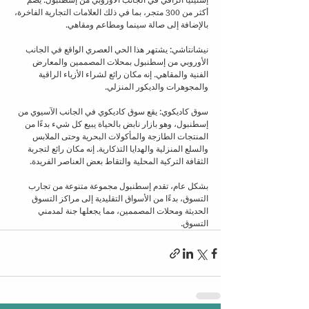
إستينيا الراقي في الجانب الأوروبي من إسطنبول. يضم 
أكثر من 300 متجر، بما في ذلك العلامات التجارية الفاخرة، 
بالإضافة إلى صالة سينما ومطاعم ومقاهي.
نيشانتاشي: يشتهر هذا الحي العصري الواقع في الجانب 
الأوروبي من إسطنبول بمحلات المصممين والمعارض 
الفنية والمقاهي. إنه مكان رائع لشراء الأزياء الراقية 
والمجوهرات والديكور المنزلي.
سوق كاديكوي: يقع سوق كاديكوي في الجانب الآسيوي من 
إسطنبول، وهو بازار نابض بالحياة يبيع كل شيء بدءًا من 
المنتجات الطازجة والمأكولات البحرية وحتى الملابس 
والسلع المنزلية والهدايا التذكارية. إنه مكان رائع لتجربة 
الثقافة التركية المحلية والتقاط بعض العناصر الفريدة.
بشكل عام، تقدم إسطنبول مجموعة متنوعة من تجارب 
التسوق، بدءًا من الأسواق التقليدية إلى مراكز التسوق 
الحديثة ومحلات المصممين، مما يجعلها جنة لمدمني 
التسوق.