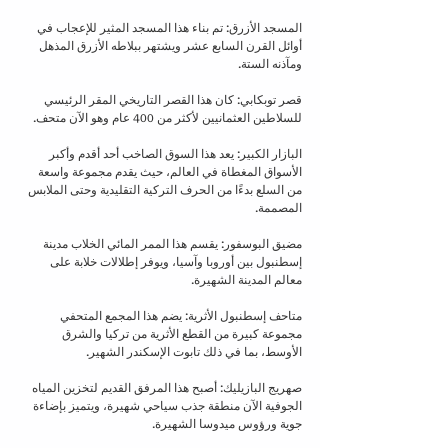
المسجد الأزرق: تم بناء هذا المسجد المثير للإعجاب في 
أوائل القرن السابع عشر ويشتهر ببلاطه الأزرق المذهل 
ومآذنه الستة.
قصر توبكابي: كان هذا القصر التاريخي المقر الرئيسي 
للسلاطين العثمانيين لأكثر من 400 عام وهو الآن متحف.
البازار الكبير: يعد هذا السوق الصاخب أحد أقدم وأكبر 
الأسواق المغطاة في العالم، حيث يقدم مجموعة واسعة 
من السلع بدءًا من الحرف التركية التقليدية وحتى الملابس 
المصممة.
مضيق البوسفور: يقسم هذا الممر المائي الخلاب مدينة 
إسطنبول بين أوروبا وآسيا، ويوفر إطلالات خلابة على 
معالم المدينة الشهيرة.
متاحف إسطنبول الأثرية: يضم هذا المجمع المتحفي 
مجموعة كبيرة من القطع الأثرية من تركيا والشرق 
الأوسط، بما في ذلك تابوت الإسكندر الشهير.
صهريج البازيليك: أصبح هذا المرفق القديم لتخزين المياه 
الجوفية الآن منطقة جذب سياحي شهيرة، ويتميز بإضاءة 
جوية ورؤوس ميدوسا الشهيرة.