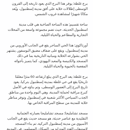
برج غلطة: يوفر هذا البرج الذي يعود تاريخه إلى القرون 
الوسطى إطلالات خلابة على أفق مدينة إسطنبول، ويُعد 
مكانًا شهيرًا لمشاهدة غروب الشمس.
ساحة تقسيم: هذه الساحة الصاخبة هي قلب مدينة 
اسطنبول الحديثة، حيث تضم مجموعة واسعة من المحلات 
التجارية والمطاعم والحياة الليلية.
أورتاكوي: هذا الحي الساحر يقع في الجانب الأوروبي من 
مدينة إسطنبول، ويقع على ضفاف مضيق البوسفور. يشتهر 
الحي بشوارعه الخلابة ومبانيه التاريخية بما في ذلك 
المسجد والكنيسة والمعبد اليهودي، كما يتميز بأجوائه 
المفعمة بالحيوية والحياة الليلية.
برج غلطة: يعد البرج الذي يبلغ ارتفاعه 60 مترًا معلمًا 
تاريخيًا يقع في حي غلطة بمدينة إسطنبول بتركيا. يعود 
تاريخ البرج إلى العصور الوسطى، وتم بناؤه في الأصل 
كبرج مراقبة لحماية المدينة. وهي اليوم واحدة من مناطق 
الجذب السياحي الأكثر شعبية في إسطنبول وتوفر مناظر 
خلابة للمدينة من سطح المراقبة الخاص بها.
مسجد تشامليجا: مسجد تشامليجا بعمارته العثمانية 
التقليدية مع عناصر حديثة، هو مسجد حديث يقع في الجانب 
الآسيوي من مدينة إسطنبول التركية. تم بناء المسجد 
لاستيعاب العدد المتزايد من السكان المسلمين في المدينة 