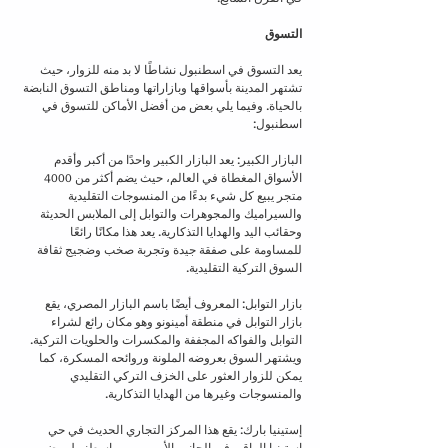
التسوق
يعد التسوق في اسطنبول نشاطًا لا بد منه للزوار، حيث 
تشتهر المدينة بأسواقها وبازاراتها ومناطق التسوق النابضة 
بالحياة. وفيما يلي بعض من أفضل الأماكن للتسوق في 
اسطنبول:
البازار الكبير: يعد البازار الكبير واحدًا من أكبر وأقدم 
الأسواق المغطاة في العالم، حيث يضم أكثر من 4000 
متجر يبيع كل شيء بدءًا من المنسوجات التقليدية 
والسيراميك والمجوهرات والتوابل إلى الملابس الحديثة 
وحقائب اليد والهدايا التذكارية. يعد هذا مكانًا رائعًا 
للمساومة على صفقة جيدة وتجربة صخب وضجيج ثقافة 
السوق التركية التقليدية.
بازار التوابل: المعروف أيضًا باسم البازار المصري، يقع 
بازار التوابل في منطقة أمينونو وهو مكان رائع لشراء 
التوابل والفواكه المجففة والمكسرات والحلويات التركية. 
ويشتهر السوق بعروضه الملونة وروائحه المسكرة، كما 
يمكن للزوار العثور على الخزف التركي التقليدي 
والمنسوجات وغيرها من الهدايا التذكارية.
إستينيا بارك: يقع هذا المركز التجاري الحديث في حي 