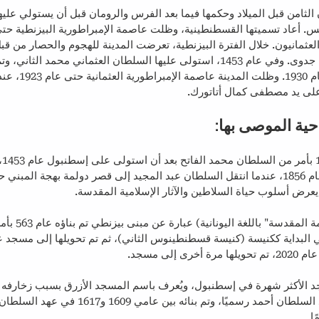
الثامن قبل الميلاد وحكمها فيما بعد الفرس والرومان قبل أن يستولي عليها
 أعاد تسميتها القسطنطينية، وظلت عاصمة الإمبراطورية البيزنطية حتى 
لعثمانيون. خلال الفترة البيزنطية، تعرضت المدينة للهجوم والحصار من ق
والبلغار والروس، ولكن دون جدوى. وفي عام 1453، استولى عليها السلطان العثماني محمد ال
رسميًا إلى إسطنبول في عا
 على يد مصطفى كمال أتاتورك.
ية الموصى بها:
قصر
السلاطين العثمانيين حتى عام 1856، عندما انتقل السلطان عبد المجيد إلى قصر دولمة بهجة المب
ض أسلوب حياة السلاطين والآثار الإسلامية المقدسة.
آيا صوفيا: آيا صوفيا 
د الأكثر شهرة في إسطنبول، ويُعرف باسم المسجد الأزرق بسبب زخارفه من
الأزرق بداخله. سُمي مسجد السلطان أحمد رسميًا، وتم بنائ