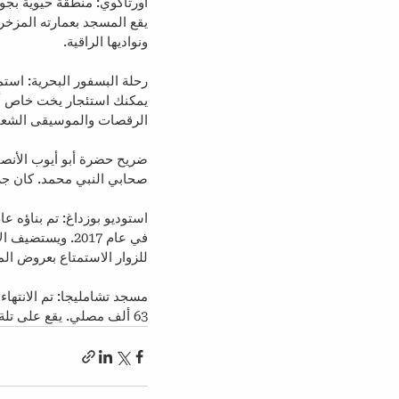
أورتاكوي: منطقة حيوية بجوا
يقع المسجد بعمارته المزخر
ونواديها الراقية.
رحلة البسفور البحرية: است
يمكنك استئجار يخت خاص أو 
الرقصات والموسيقى الشعبية
ضريح حضرة أبو أيوب الأنصار
صحابي النبي محمد. كان جزء
للزوار الاستمتاع بعروض المم
63 ألف مصلي. يقع على تلة في الجانب الآسيوي من مدينة إسطنبول، ويمكن رؤيته من جميع أنحاء المدينة.