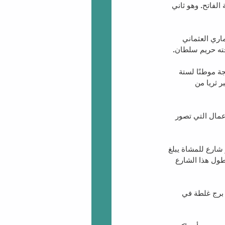
منطقة الفاتح. وهو ثاني 
المعماري العثماني 
جته حريم سلطان.
دولمة بهجة موطنًا لستة 
لاحتفالية أكبر ثريا من 
ء يعود تاريخها إلى 450-550م. تم إنشاء الأعمال التي تصور 
ارع للمشاة يبلغ 
 طول هذا الشارع 
طي جستنيان عام 508 ثم أعيد بناؤه على يد الجنويين عام 1349، ويقع برج غلطة في 