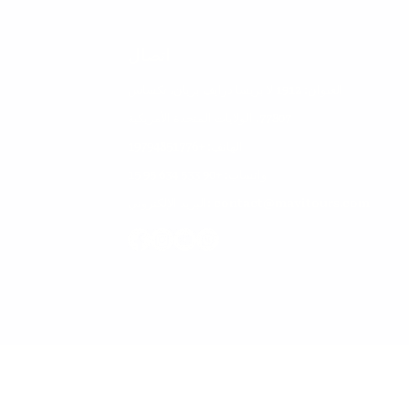
اتصال
العنوان: 1912 لا بريسا درايف بريان، تكساس
77807، الولايات المتحدة الأمريكية
 الاهتمام والتسوق في
الهاتف: +1
9794851776
ول
واتساب: +90 533 634 95 15
البريد الإلكتروني: contact@mavitours.com