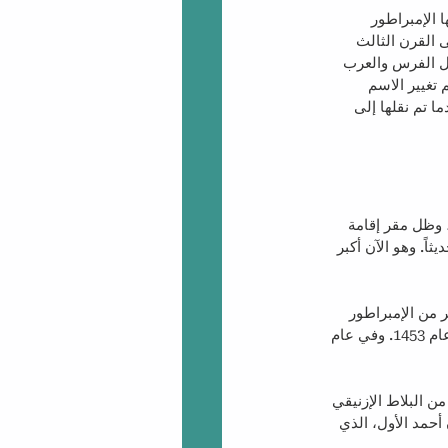
 الإمبراطور 
القرن الثالث 
بل الفرس والعرب 
ثاني، وتم تغيير الاسم 
م 1930. وظلت المدينة عاصمة الإمبراطورية العثمانية حتى عام 1923، عندما تم نقلها إلى 
 توبكابي: بني عام 1465 بأمر من السلطان محمد الفاتح بعد أن استولى على إسطنبول عام 1453، وظل مقر إقامة 
ني حديثاً. وهو الآن أكبر 
("الحكمة المقدسة" باللغة اليونانية) عبارة عن مبنى بيزنطي تم بناؤه عام 563 بأمر من الإمبراطور 
البيزنطي جستنيان. بنيت في البداية ككنيسة (كنيسة قسطنطينوس الثاني)، ثم تم تحويلها إلى مسجد عام 1453. وفي عام 
 البلاط الإزنيقي 
ه بين عامي 1609 و1617 في عهد السلطان أحمد الأول، الذي 