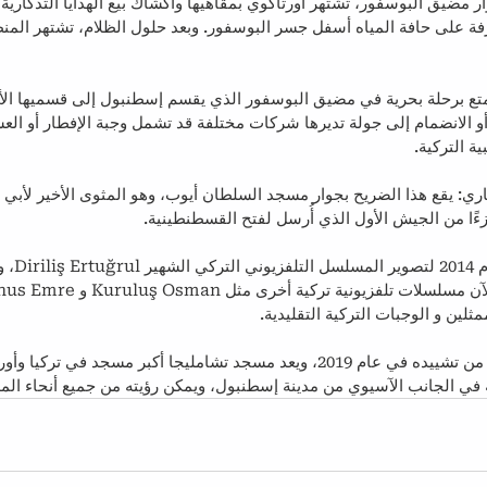
ر مضيق البوسفور، تشتهر أورتاكوي بمقاهيها وأكشاك بيع الهدايا التذكارية
فة على حافة المياه أسفل جسر البوسفور. وبعد حلول الظلام، تشتهر المن
متع برحلة بحرية في مضيق البوسفور الذي يقسم إسطنبول إلى قسميها الأو
الانضمام إلى جولة تديرها شركات مختلفة قد تشمل وجبة الإفطار أو العش
 التركية.
ي: يقع هذا الضريح بجوار مسجد السلطان أيوب، وهو المثوى الأخير لأبي أ
ًا من الجيش الأول الذي أُرسل لفتح القسطنطينية.
استوديو بوز
ثلين و الوجبات التركية التقليدية.
مسجد تشامليجا: تم الانتهاء من تشييده في عام 2019، ويعد مسجد تشامليجا أكبر مسجد ف