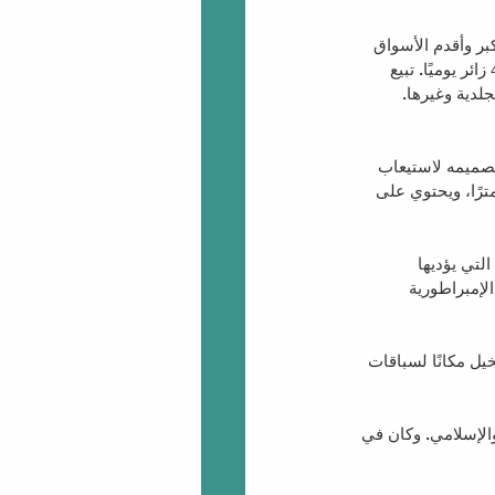
الفاتح، وهو أحد أكبر وأقدم الأسواق 
المغطاة في العالم. مع 61 شارعًا مغطى وأكثر من 4000 متجر، فإنه يجذب ما بين 250000 إلى 400000 زائر يوميًا. تبيع 
لدية وغيرها. 
جوفي في عهد الإمبراطور البيزنطي جستنيان عام 532. وقد تم تصميمه لاستيعاب 
10 ألف طن من المياه لتزويد سكان القسطنطينية. ويبلغ طول الصهريج 140 مترًا وعرضه 70 مترًا، ويحتوي على 
ربة الطقوس الصوفية الرائعة ("Sema" التركية) التي يؤديها 
إمبراطورية 
يل مكانًا لسباقات 
 من العالمين التركي والإسلامي. وكان في 