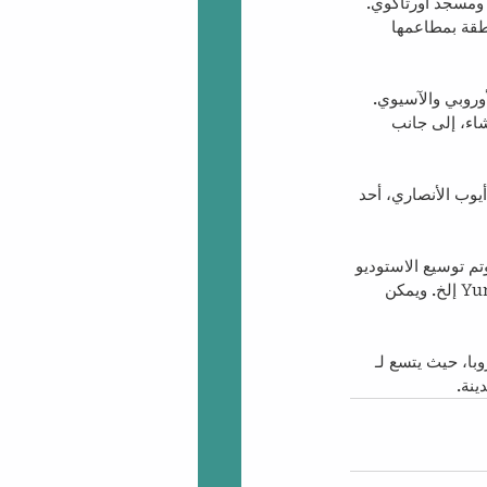
 ومسجد أورتاكوي. 
طقة بمطاعمها 
روبي والآسيوي. 
اء، إلى جانب 
يوب الأنصاري، أحد 
داغ: تم بناؤه عام 2014 لتصوير المسلسل التلفزيوني التركي الشهير Diriliş Ertuğrul، وتم توسيع الاستوديو 
في عام 2017. ويستضيف الآن مسلسلات تلفزيونية تركية أخرى مثل Kuruluş Osman و Yunus Emre إلخ. ويمكن 
ي تركيا وأوروبا، حيث يتسع لـ 