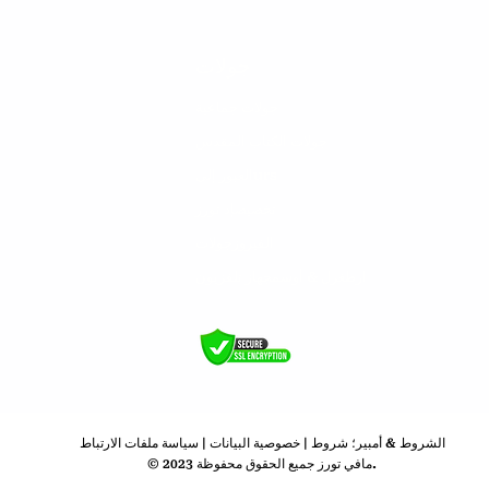
جولات
ارطغرل وعثمان غازي
جولات جماعية
جولات الكتاب المقدس
اماكن
urs
العبور إلى
اسطنب
تخصيص
إد تورز
الفيروز
جولات
ارطغرل & أوسم
جهاز تلفزيون
الشروط & أمبير؛ شروط
|
خصوصية البيانات
|
سياسة ملفات الارتباط
© 2023 مافي تورز جميع الحقوق محفوظة.