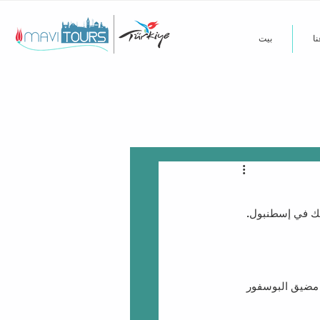
ا
بيت
متك في إسطنبول.
 مضيق البوسفور 