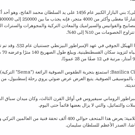
البازار الكبير (السوق المغطى): بني البازار الكبير عام 1456 على يد السلطان محمد 
مصابيح والفوانيس والسيراميك والمعادن التركية والمجوهرات والسترات الج
 الخصومات من 10% إلى 40%.
صهريج البازيليك: تم بناء هذا الهيكل ال
حوالي 0
رقصة الدراويش في Basilica Cistern: استمتع بتج
 بالموسيقى الصوفية. يتبع العرض عرض ضوئي يروي رحلة إسطنبول، من ال
ديثة.
مبراطور الروماني سيفيروس في أوائل القرن الثالث، وكان ميدان سباق الخ
لات والتماثيل، والتي لا يزال بعضها قائماً حتى اليوم.
متحف الفنون التركية والإسلامية: يعرض هذا المتحف حوالي 400 ألف تحفة فنية
باشا، الصدر الأعظم للسلطان سليمان.