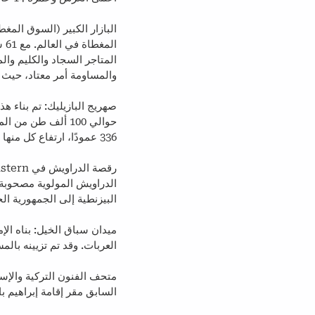
المتاجر السجاد والكليم وال
والمساومة أمر معتاد، حيث تتراوح
336 عمودًا، ارتفاع كل منها 9 أمتار، مرتبة في 12 صفًا من 28 عمودًا.
الدراويش المولوية مصحوبة
البيزنطية إلى الجمهورية الح
ميدان سباق الخيل: بناه الإ
العربات. وقد تم تزيينه بالمس
السابق مقر إقامة إبراهيم 