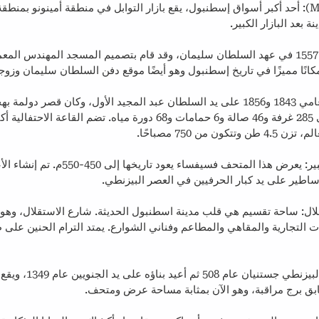
بازار التوابل (Mısır Carşısı): أحد أكبر أسواق إسطنبول، يقع بازار التوابل في منطقة أمينونو ب
عد البازار الكبير.
مسجد السليمانية: بُني عام 1557 في عهد السلطان سليمان، وقد قام بتصميم المسجد المهندس 
كانًا مميزًا في تاريخ إسطنبول وهو أيضًا موقع دفن السلطان سليمان وزو
قصر دولمة بهجة: بني بين عامي 1843 و1856 على يد السلطان عبد المجيد الأول، وكان قصر 
سلاطين. يحتوي القصر على 285 غرفة و46 صالة و6 حمامات و68 دورة مياه. تضم القاعة ا
 من 750 مصباحًا.
متحف فسيفساء القصر الكبير: يعرض هذا المتحف فسيفسا
لأساطير على يد كبار الحرفيين في العصر البيزنطي.
ل: ساحة تقسيم هي قلب مدينة اسطنبول الحديثة. شارع الاستقلال، وهو ش
بالمحلات التجارية والمقاهي والمطاعم وفناني الشوارع. يمتد الترام الحنين على
برج غلطة: بناه الإمبراطور البيزن
بق برج مراقبة، وهو الآن بمثابة مساحة عرض ومتحف.